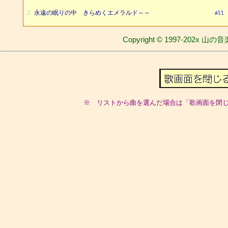
2
永遠の眠りの中 きらめくエメラルド～～
All
3
ルルルルル～ルル～ルルル～～～ルルルル～～ルル
Sop 
Copyright © 1997-202x 山の音
ぼくは行く～～～ 何よりも～ きみの夢～ みつけたい～
Male
4
ときめく冒険の旅～ 夢の海へ～～
All
5
カリブの島の夢たち～ 目を覚ませ 時が来た～～～
Sop 
※ リストから曲を選んだ場合は「歌画面を閉
カリブの島の夢たち～ ウ～～～ウ～～ウ
Male
6
夕陽浴び燃える海に 輝くエメラルド～～
All
7
ルルルルル～ルル～ルルル～～～ルルルル～～ルル
Sop 
ぼくは行く～～～ 何よりも～ ぼくの夢～ みつけたい～
Male
8
果てない冒険の旅～ 夢の海へ～～
All
9
キャプテンキッド きみの夢をつかまえに ぼくは行くさ～
All
10
キャプテンキッド 待っていろよ～ 果てしなく 青い空～
All
11
キャプテンキッド 聞こえるのか僕の声 きみに届け～
All