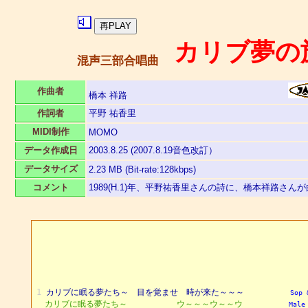
カリブ夢の
混声三部合唱曲
作曲者
橋本 祥路
作詞者
平野 祐香里
MIDI制作
MOMO
データ作成日
2003.8.25 (2007.8.19音色改訂）
データサイズ
2.23 MB (Bit-rate:128kbps)
コメント
1989(H.1)年、平野祐香里さんの詩に、橋本祥路さ
1
カリブに眠る夢たち～ 目を覚ませ 時が来た～～～
Sop 
カリブに眠る夢たち～ ウ～～～ウ～～ウ
Male